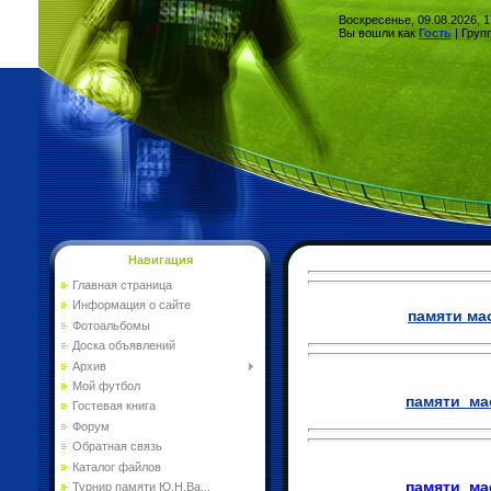
Воскресенье, 09.08.2026, 1
Вы вошли как
Гость
| Групп
Навигация
Главная страница
Информация о сайте
памяти ма
Фотоальбомы
Доска объявлений
Архив
Мой футбол
памяти ма
Гостевая книга
Форум
Обратная связь
Каталог файлов
памяти ма
Турнир памяти Ю.Н.Ва...