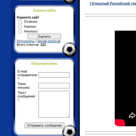
I Открытый Российский ту
Оценка сайта
Оцените сайт
Отлично
Хорошо
Неплохо
Результаты
|
Архив опросов
Всего ответов:
121
Обратная связь
E-mail
отправителя
*
:
Тема
письма:
Текст
сообщения
*
: