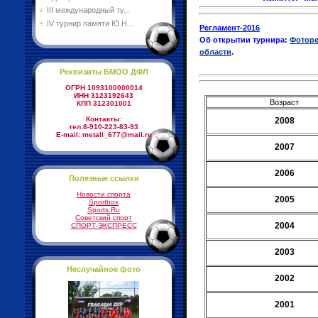
III международный ту...
IV турнир памяти Ю.Н...
Регламент-2016
Об открытии турнира:
Фоторе
области
.
Реквизиты БМОО ДФЛ
ОГРН 1093100000014
ИНН 3123192643
Возраст
КПП 312301001
Контакты:
2008
тел.8-910-223-83-93
E-mail: metall_677@mail.ru
2007
2006
Полезные ссылки
Новости спорта
2005
Sportbox
Sports.Ru
Советский спорт
2004
СПОРТ-ЭКСПРЕСС
2003
Неслучайное фото
2002
2001