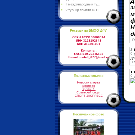
Д
III международный ту...
з
IV турнир памяти Ю.Н...
м
ф
Н
Реквизиты БМОО ДФЛ
д
ОГРН 1093100000014
| 
ИНН 3123192643
КПП 312301001
2
.
Контакты:
0
тел.8-910-223-83-93
E-mail: metall_677@mail.ru
До
| Г
1
.
0
Полезные ссылки
Новости спорта
Sportbox
Sports.Ru
Советский спорт
СПОРТ-ЭКСПРЕСС
Неслучайное фото