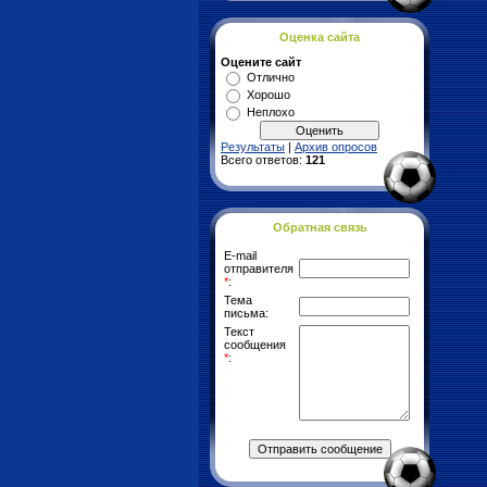
Оценка сайта
Оцените сайт
Отлично
Хорошо
Неплохо
Результаты
|
Архив опросов
Всего ответов:
121
Обратная связь
E-mail
отправителя
*
:
Тема
письма:
Текст
сообщения
*
: