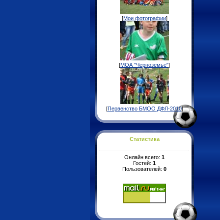
[
Мои фотографии
]
[
МОА "Черноземье"
]
[
Первенство БМОО ДФЛ-2010
]
Статистика
Онлайн всего:
1
Гостей:
1
Пользователей:
0