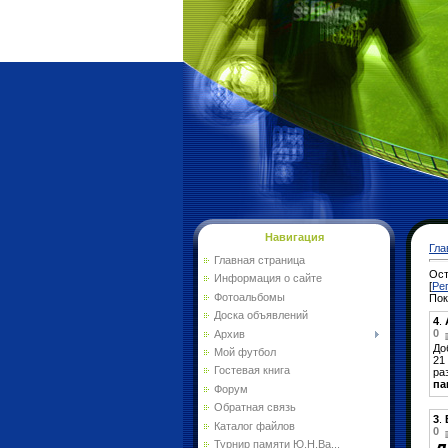
Навигация
Гла
Главная страница
Ост
Информация о сайте
[
Ре
Фотоальбомы
По
Доска объявлений
4
.
0
Архив
До
Мой футбол
21
Гостевая книга
ра
па
Форум
Обратная связь
3
.
Каталог файлов
0
Турнир памяти Ю.Н.Ва...