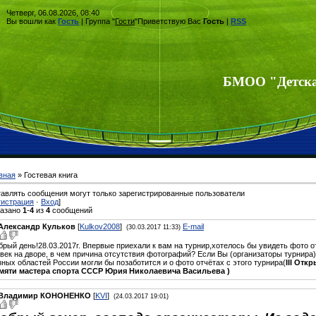
Четверг, 06.08.2026, 08:40
Вы вошли как
Гость
| Группа "
Гости
"Приветствую Вас
Гость
|
RSS
БМОО "Детска
вная
»
Гостевая книга
авлять сообщения могут только зарегистрированные пользователи
гистрация
·
Вход
]
казано
1
-
4
из
4
сообщений
Александр Кульков
[
Kulkov2008
]
E-mail
(30.03.2017 11:33)
брый день!28.03.2017г. Впервые приехали к вам на турнир,хотелось бы увидеть фото о
 век на дворе, в чем причина отсутствия фотографий? Если Вы (организаторы турнира
зных областей России могли бы позаботится и о фото отчётах с этого турнира(
III Отк
мяти мастера спорта СССР Юрия Николаевича Васильева )
Владимир КОНОНЕНКО
[
KVI
]
(24.03.2017 19:01)