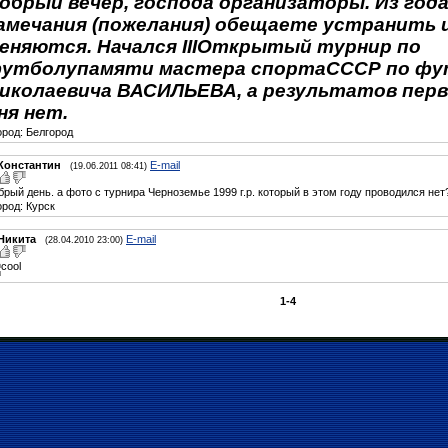
обрый вечер, господа организаторы. Из года
амечания (пожелания) обещаете устранить и
еняются. Начался IIIОткрытый турнир по
утболу
памяти мастера спортаСССР по фу
иколаевича ВАСИЛЬЕВА, а результатов перв
ня нет.
Город: Белгород
Константин
E-mail
(19.06.2011 08:41)
брый день. а фото с турнира Черноземье 1999 г.р. который в этом году проводился нет
ород: Курск
Hикита
E-mail
(28.04.2010 23:00)
1-4