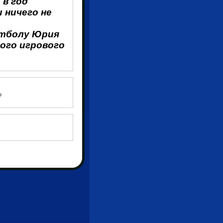
 в год
 ничего не
тболу Юрия
ого игрового
?