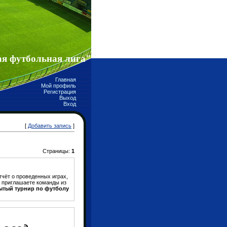
я футбольная лига"
Главная
Мой профиль
Регистрация
Выход
Вход
[
Добавить запись
]
Страницы:
1
тчёт о проведенных играх,
) приглашаете команды из
рытый турнир по футболу